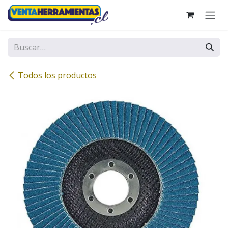
Ir al contenido
Todos los productos