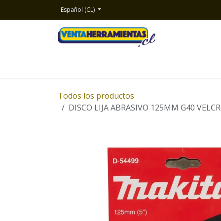
Ir al contenido
Español (CL)
Inicio
Productos
Nosotros
Contacto
Todos los productos
DISCO LIJA ABRASIVO 125MM G40 VELC