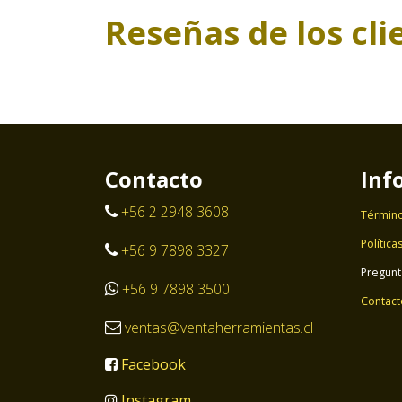
Reseñas de los cli
Contacto
Inf
+56 2 2948 3608
Término
Política
+56 9 7898 3327
Pregunt
+56 9 7898 3500
Contact
ventas@ventaherramientas.cl
Facebook
Instagram