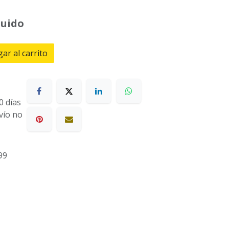
luido
ar al carrito
0 días
nvío no
99