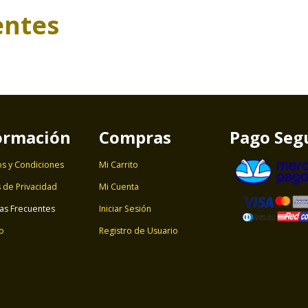
entes
ormación
Compras
Pago Seg
s y Condiciones
Mi Carrito
s de Privacidad
Mi Cuenta
as Frecuentes
Iniciar Sesión
o
Registro de Usuario