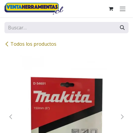
Ir al contenido
Todos los productos