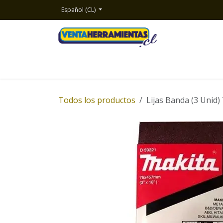
Ir al contenido
Español (CL)
Inicio
Productos
Nosotros
Contacto
Todos los productos
Lijas Banda (3 Uni