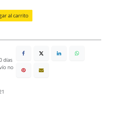
ar al carrito
0 días
nvío no
21