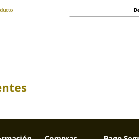
oducto
De
entes
ormación
Compras
Pago Seg