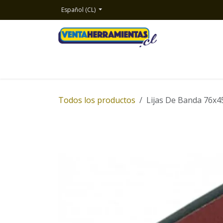
Ir al contenido
Español (CL)
Inicio
Productos
Nosotros
Contacto
Todos los productos
Lijas De Banda 76x