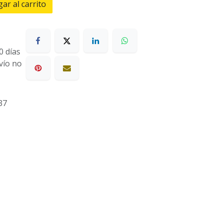
ar al carrito
0 días
nvío no
37