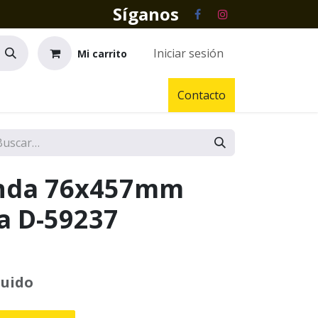
Síganos
Iniciar sesión
Mi carrito
Contacto
anda 76x457mm
a D-59237
luido