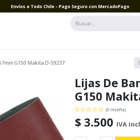
Envíos a Todo Chile - Pago Seguro con MercadoPago
457mm G150 Makita D-59237
Lijas De B
G150 Makit
(0 reseña)
$
3.500
IVA inc