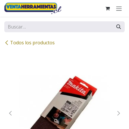
Ir al contenido
Todos los productos