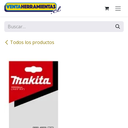
Ir al contenido
Todos los productos