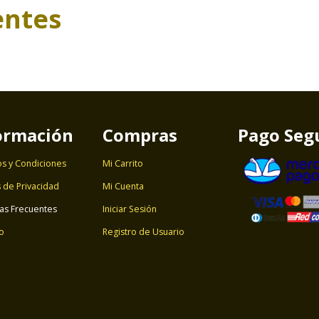
entes
ormación
Compras
Pago Seg
s y Condiciones
Mi Carrito
s de Privacidad
Mi Cuenta
as Frecuentes
Iniciar Sesión
o
Registro de Usuario