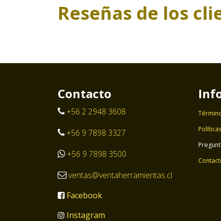
Reseñas de los cli
Contacto
Inf
+56 2 2948 3608
Término
Política
+56 9 7898 3327
Pregunt
+56 9 7898 3500
Contact
ventas@ventaherramientas.cl
Facebook
Instagram