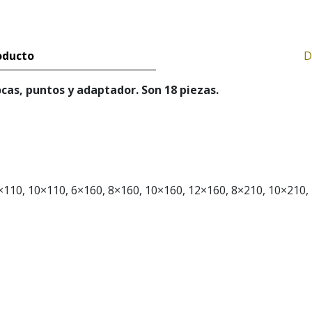
oducto
D
cas, puntos y adaptador. Son 18 piezas.
8×110, 10×110, 6×160, 8×160, 10×160, 12×160, 8×210, 10×210