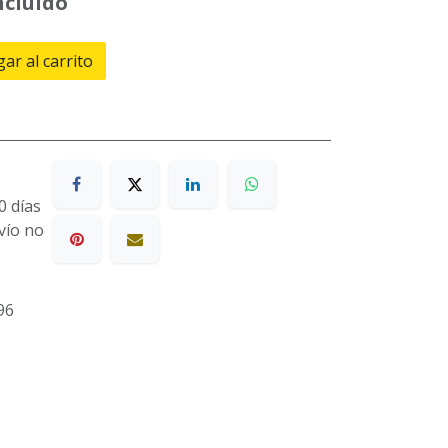
ncluido
ar al carrito
0 días
nvío no
96