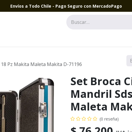
Envíos a Todo Chile - Pago Seguro con MercadoPago
s 18 Pz Makita Maleta Makita D-71196
Set Broca C
Mandril Sds
Maleta Mak
(0 reseña)
$
76.200