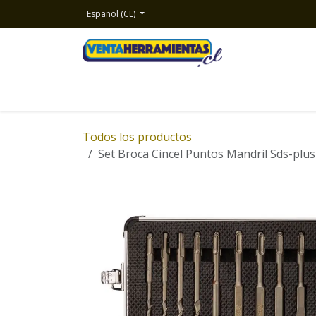
Ir al contenido
Español (CL)
Inicio
Productos
Nosotros
Contacto
Todos los productos
Set Broca Cincel Puntos Mandril Sds-plu