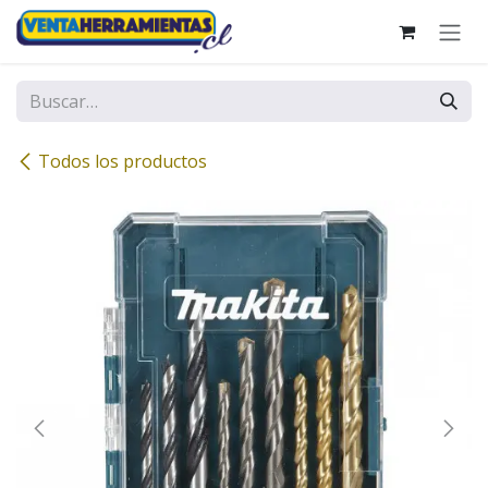
Ir al contenido
Todos los productos