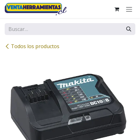
Ir al contenido
Todos los productos