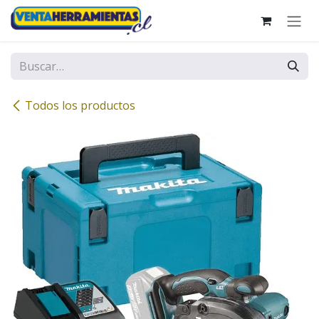
Ir al contenido
Todos los productos