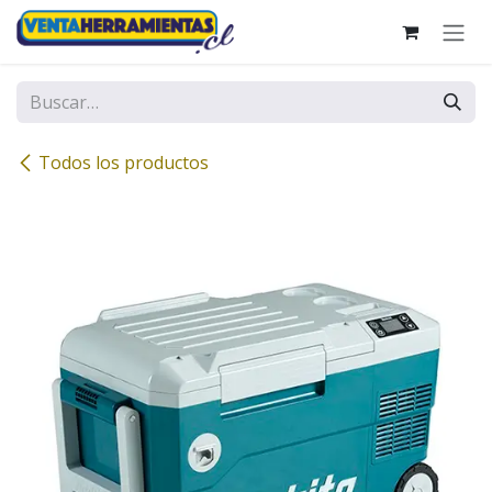
Ir al contenido
Todos los productos