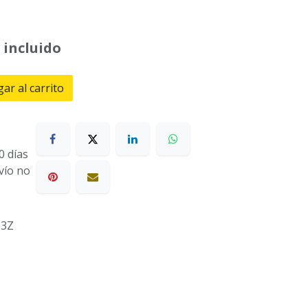
 incluido
ar al carrito
0 días
nvío no
83Z