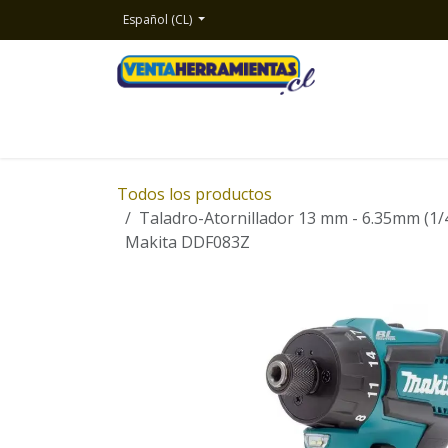
Ir al contenido
Español (CL)
Inicio
Productos
Nosotros
Contacto
Todos los productos
Taladro-Atornillador 13 mm - 6.35mm (1/4
Makita DDF083Z