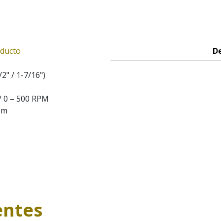
oducto
De
2" / 1-7/16")
 / 0 – 500 RPM
 Nm
entes