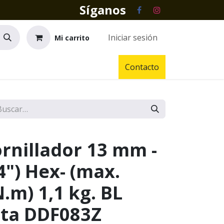
Síganos
Iniciar sesión
Mi carrito
Contacto
rnillador 13 mm -
") Hex- (max.
.m) 1,1 kg. BL
ta DDF083Z