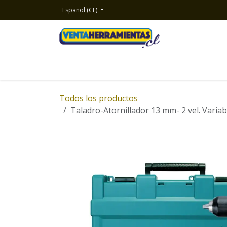
Ir al contenido
Español (CL)
Inicio
Productos
Nosotros
Contacto
Todos los productos
Taladro-Atornillador 13 mm- 2 vel. Varia