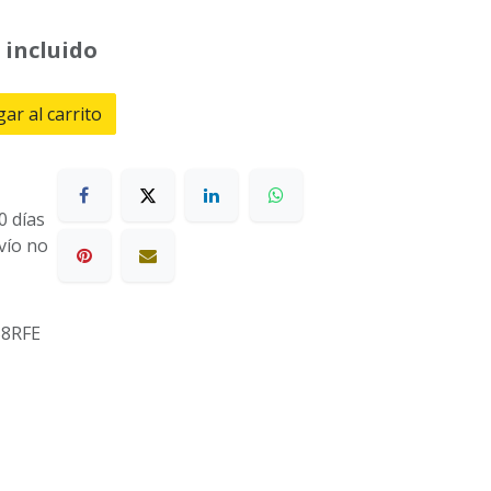
 incluido
ar al carrito
0 días
nvío no
8RFE