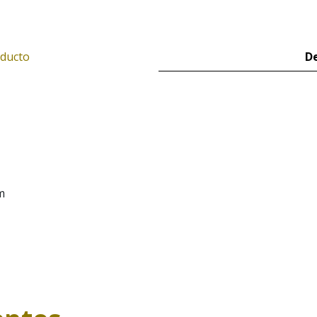
oducto
De
m