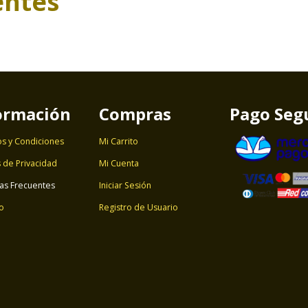
entes
ormación
Compras
Pago Seg
s y Condiciones
Mi Carrito
s de Privacidad
Mi Cuenta
as Frecuentes
Iniciar Sesión
o
Registro de Usuario