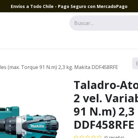
Envíos a Todo Chile - Pago Seguro con MercadoPago
bles (max. Torque 91 N.m) 2,3 kg. Makita DDF458RFE
Taladro-At
2 vel. Vari
91 N.m) 2,3
DDF458RFE
(0 reseña)