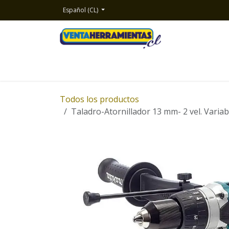
Ir al contenido
Español (CL)
Inicio
Productos
Nosotros
Contacto
Todos los productos
Taladro-Atornillador 13 mm- 2 vel. Varia