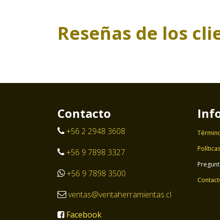
Reseñas de los cli
Contacto
Inf
+56 2 2948 3608
Término
Política
+56 9 7898 3327
Pregunt
+56 9 7898 3500
Contact
ventas@ventaherramientas.cl
Facebook