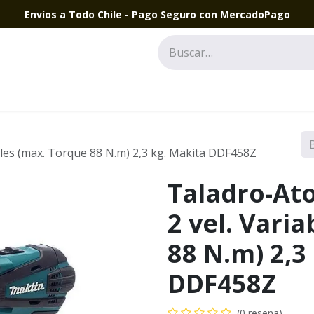
Envíos a Todo Chile - Pago Seguro con MercadoPago
bles (max. Torque 88 N.m) 2,3 kg. Makita DDF458Z
Taladro-At
2 vel. Vari
88 N.m) 2,3
DDF458Z
(0 reseña)