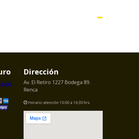
uro
Dirección
Av. El Retiro 1227 Bodega 89.
Renca
Horario atención 10:00 a 16:30 hrs.