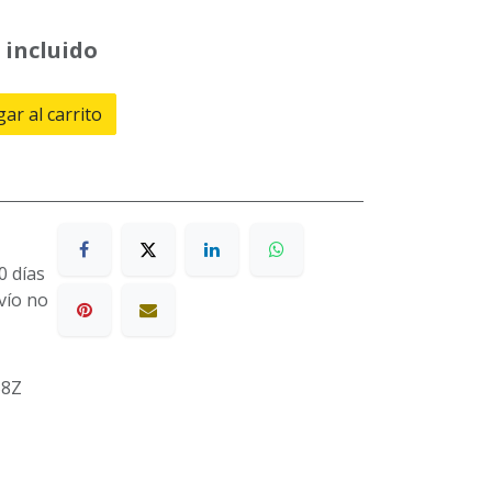
 incluido
ar al carrito
0 días
nvío no
58Z