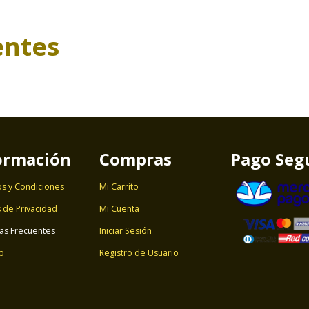
entes
ormación
Compras
Pago Seg
s y Condiciones
Mi Carrito
s de Privacidad
Mi Cuenta
as Frecuentes
Iniciar Sesión
o
Registro de Usuario