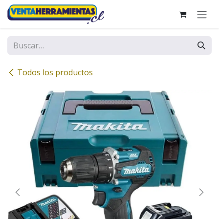
Ir al contenido
Todos los productos