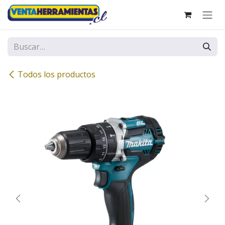
Ir al contenido
Todos los productos