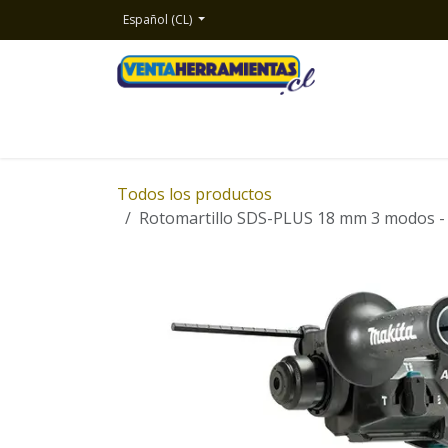
Ir al contenido
Español (CL)
Inicio
Productos
Nosotros
Contacto
Todos los productos
Rotomartillo SDS-PLUS 18 mm 3 modos -