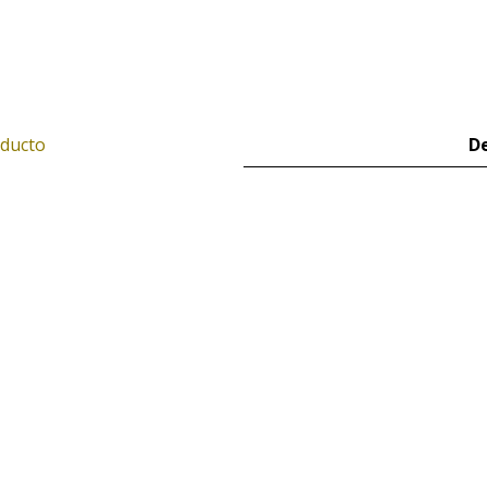
oducto
De