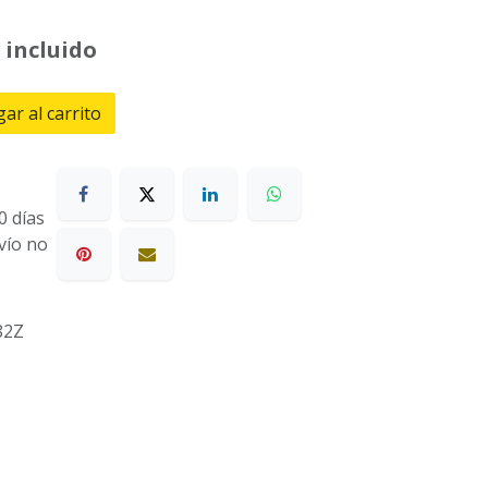
 incluido
ar al carrito
0 días
nvío no
82Z