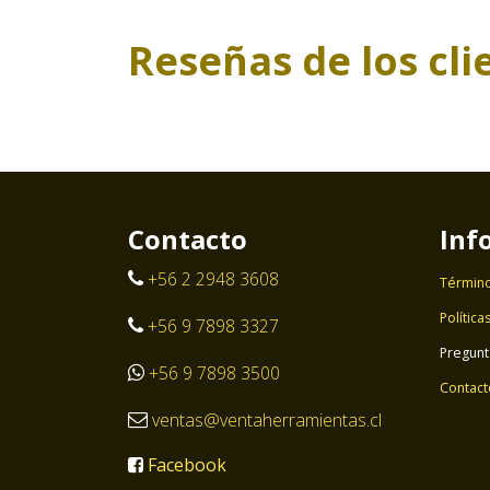
Reseñas de los cli
Contacto
Inf
+56 2 2948 3608
Término
Política
+56 9 7898 3327
Pregunt
+56 9 7898 3500
Contact
ventas@ventaherramientas.cl
Facebook