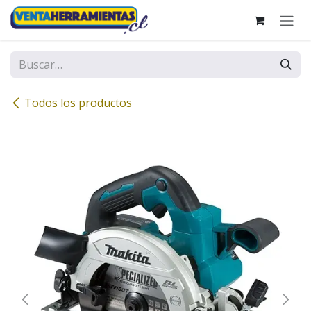
Ir al contenido
Todos los productos