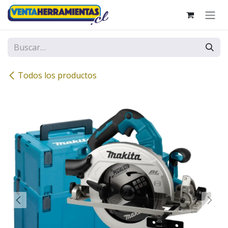
Ir al contenido
Todos los productos