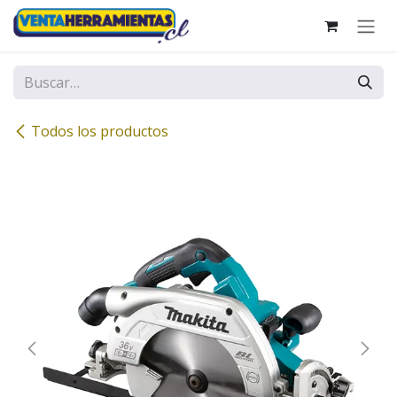
Ir al contenido
Todos los productos