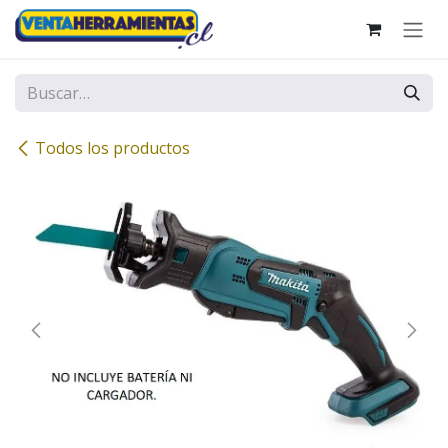
Ir al contenido
Todos los productos