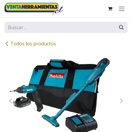
Ir al contenido
Todos los productos