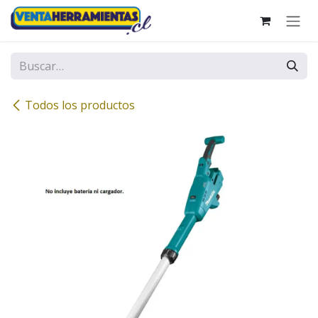
Ir al contenido
Todos los productos