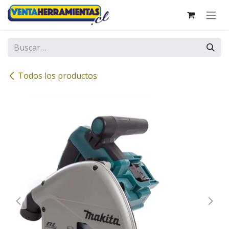
Ir al contenido
Todos los productos