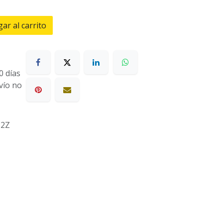
ar al carrito
0 días
nvío no
12Z