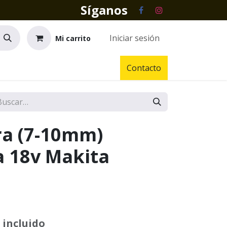
Síganos
Iniciar sesión
Mi carrito
Contacto
a (7-10mm)
a 18v Makita
 incluido