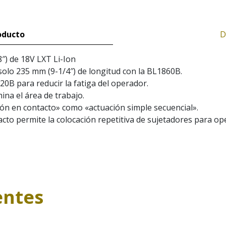
oducto
D
″) de 18V LXT Li-Ion
lo 235 mm (9-1/4″) de longitud con la BL1860B.
820B para reducir la fatiga del operador.
ina el área de trabajo.
ón en contacto» como «actuación simple secuencial».
to permite la colocación repetitiva de sujetadores para op
entes