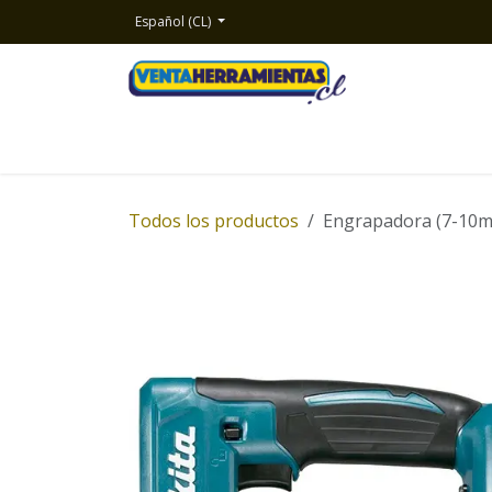
Ir al contenido
Español (CL)
Inicio
Productos
Nosotros
Contacto
Todos los productos
Engrapadora (7-10m