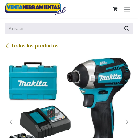
Ir al contenido
Todos los productos