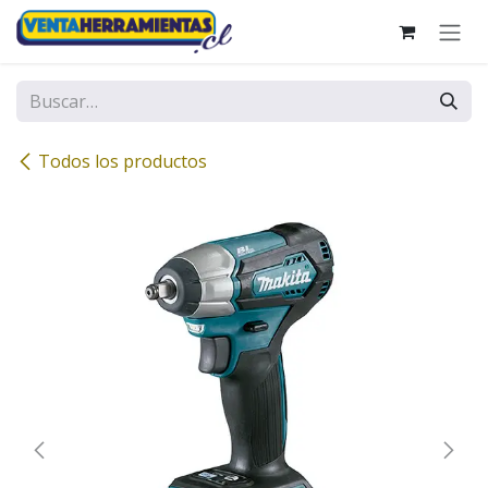
Ir al contenido
Todos los productos