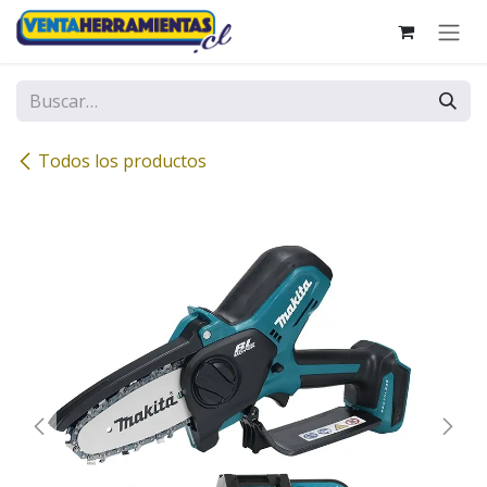
Ir al contenido
Todos los productos