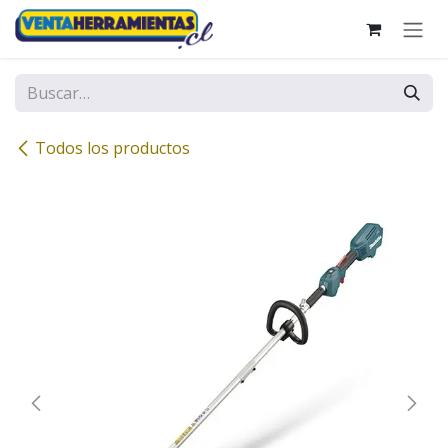
Ir al contenido
Todos los productos