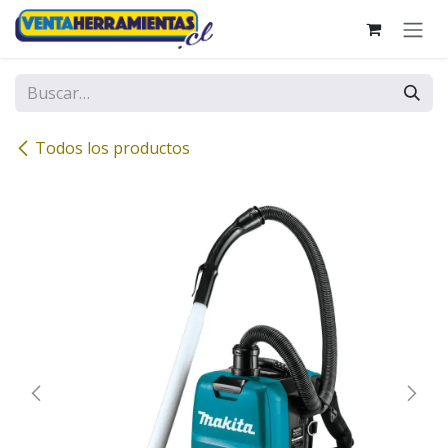
Ir al contenido
Todos los productos