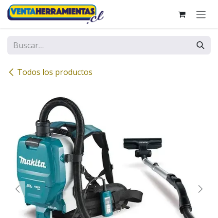
Ir al contenido
Todos los productos