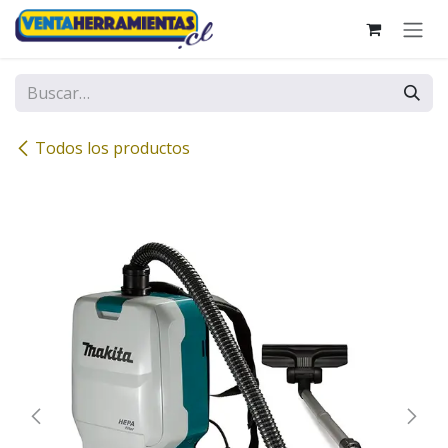
Ir al contenido
Todos los productos