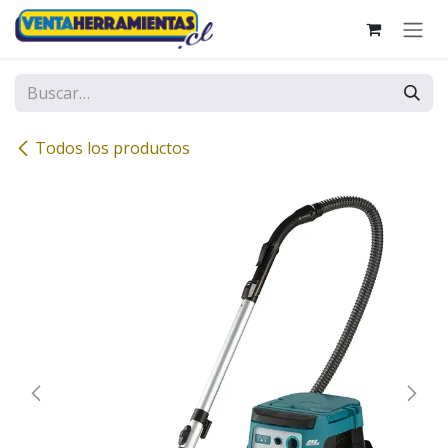
Ir al contenido
Todos los productos