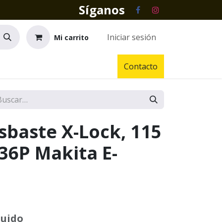
Síganos
Iniciar sesión
Mi carrito
Contacto
sbaste X-Lock, 115
36P Makita E-
luido