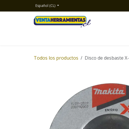
Ir al contenido
Español (CL)
Inicio
Productos
Nosotros
Contacto
Todos los productos
Disco de desbaste X