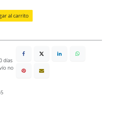
ar al carrito
0 días
nvío no
65