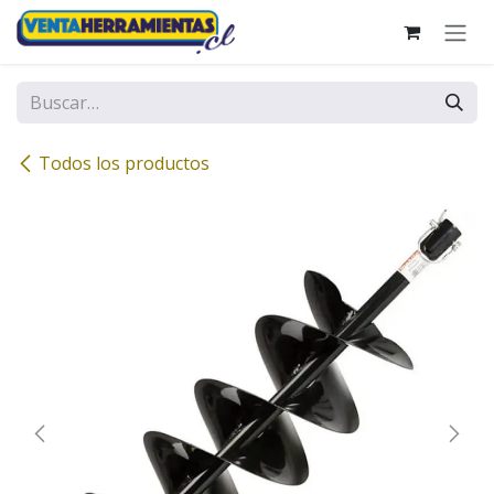
Ir al contenido
Todos los productos