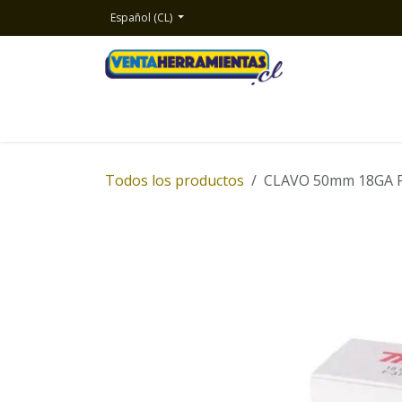
Ir al contenido
Español (CL)
Inicio
Productos
Nosotros
Contacto
Todos los productos
CLAVO 50mm 18GA F-