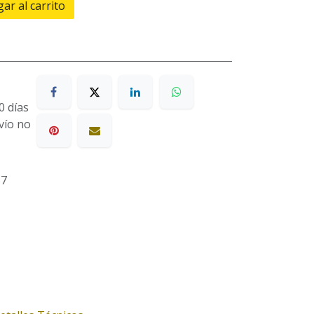
ar al carrito
0 días
nvío no
57