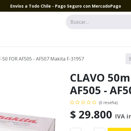
Envíos a Todo Chile - Pago Seguro con MercadoPago
50 FOR AF505 - AF507 Makita F-31957
CLAVO 50m
AF505 - AF5
(0 reseña)
$
29.800
IVA i