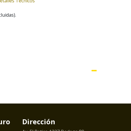
etalles Técnicos
luidas).
uro
Dirección