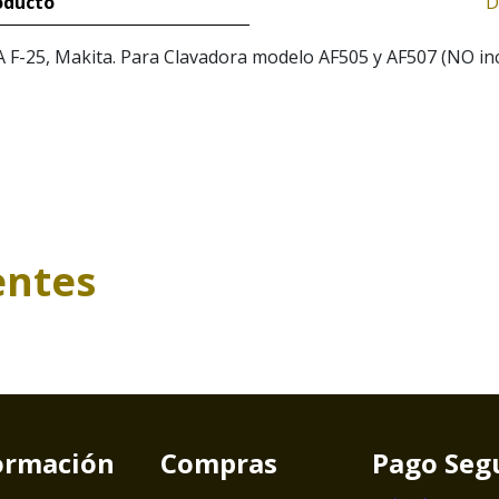
oducto
D
A F-25, Makita. Para Clavadora modelo AF505 y AF507 (NO inc
entes
ormación
Compras
Pago Seg