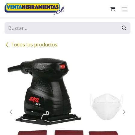
Ir al contenido
Todos los productos