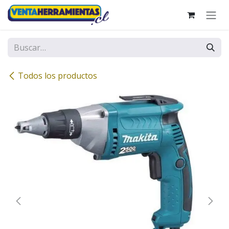
Ir al contenido
Todos los productos