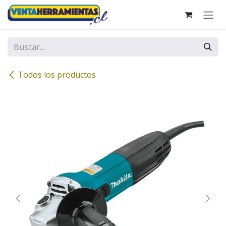
Ir al contenido
Todos los productos