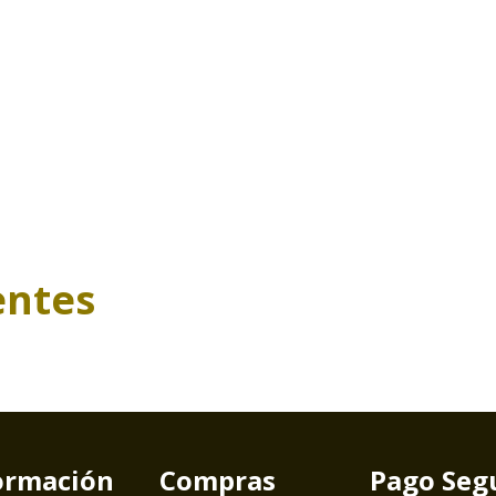
entes
ormación
Compras
Pago Seg