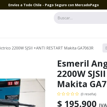
Envíos a Todo Chile - Pago Seguro con MercadoPago
léctrico 2200W SJSII +ANTI RESTART Makita GA7063R
Esmeril Ang
2200W SJSI
Makita GA
(0 reseña)
$
195.900
IVA