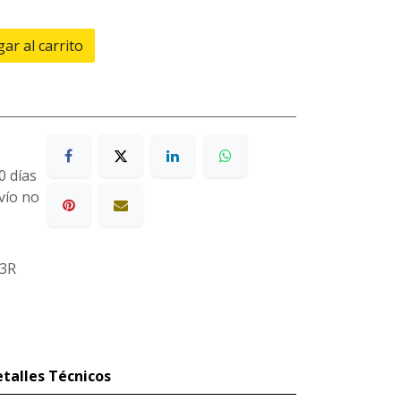
ar al carrito
0 días
nvío no
3R
talles Técnicos