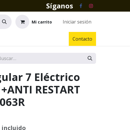
Síganos
Iniciar sesión
Mi carrito
Contacto
ular 7 Eléctrico
I +ANTI RESTART
7063R
 incluido