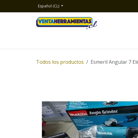
Ir al contenido
Español (CL)
Inicio
Productos
Nosotros
Contacto
Todos los productos
Esmeril Angular 7 E