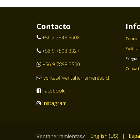
Contacto
Inf
+56 2 2948 3608
Término
Política
+56 9 7898 3327
Pregunt
+56 9 7898 3500
Contact
ventas@ventaherramientas.cl
Facebook
Instagram
English (US)
|
Espa
Ventaherramientas.cl