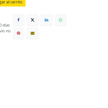
ar al carrito
0 días
nvío no