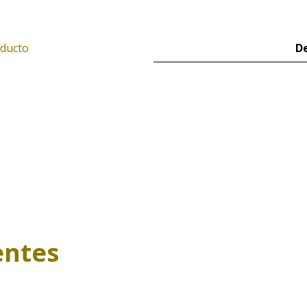
oducto
De
entes