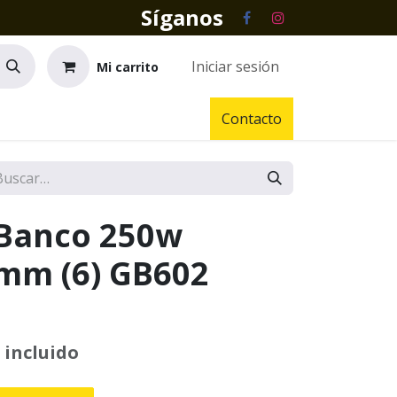
Síganos
Iniciar sesión
Mi carrito
Contacto
 Banco 250w
mm (6) GB602
 incluido