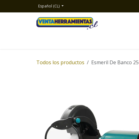
Ir al contenido
Español (CL)
Inicio
Productos
Nosotros
Contacto
Todos los productos
Esmeril De Banco 2