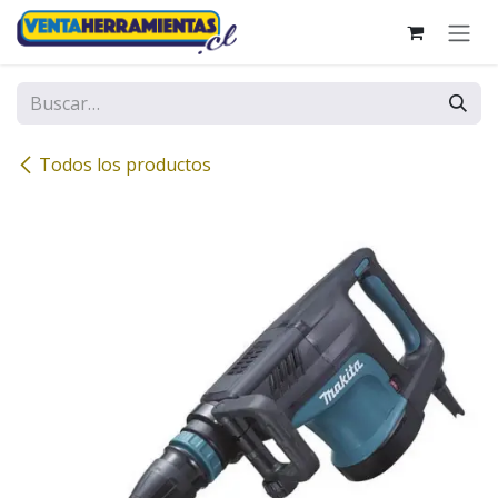
Ir al contenido
Todos los productos