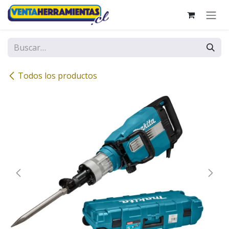
Ir al contenido
Todos los productos