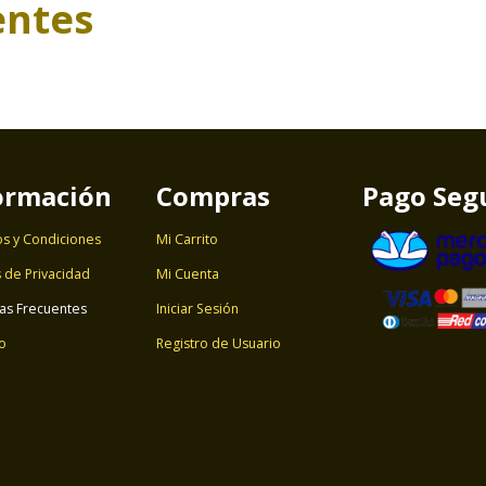
entes
ormación
Compras
Pago Seg
s y Condiciones
Mi Carrito
s de Privacidad
Mi Cuenta
as Frecuentes
Iniciar Sesión
o
Registro de Usuario