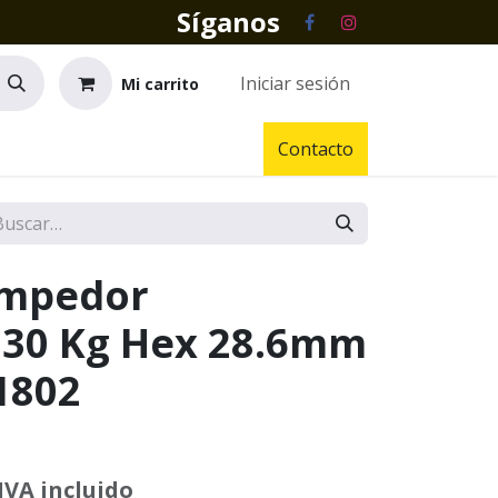
Síganos
Iniciar sesión
Mi carrito
Contacto
ompedor
30 Kg Hex 28.6mm
1802
IVA incluido