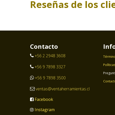
Reseñas de los cli
Contacto
Inf
+56 2 2948 3608
Término
Política
+56 9 7898 3327
Pregunt
+56 9 7898 3500
Contact
ventas@ventaherramientas.cl
Facebook
Instagram