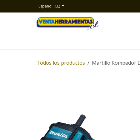
Ir al contenido
Español (CL)
Inicio
Productos
Nosotros
Contacto
Todos los productos
Martillo Rompedor 