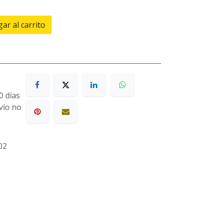
ar al carrito
0 días
nvío no
02