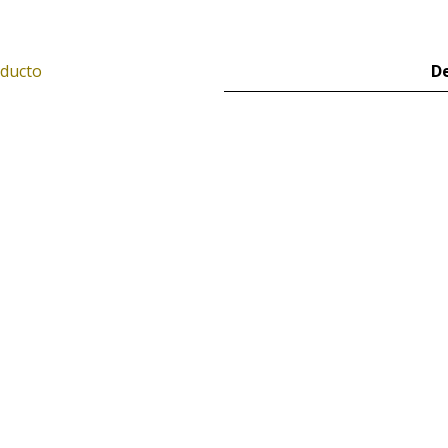
oducto
De