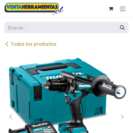
Ir al contenido
Todos los productos