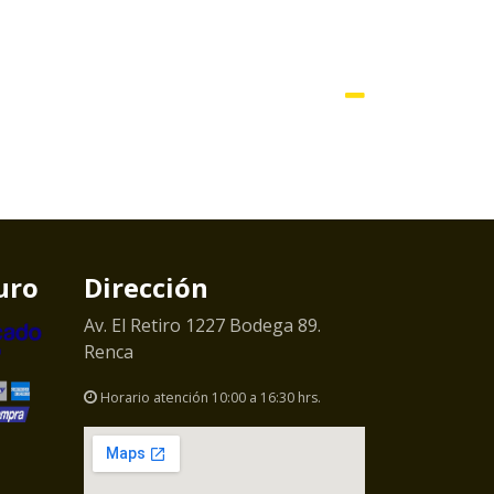
uro
Dirección
Av. El Retiro 1227 Bodega 89.
Renca
Horario atención 10:00 a 16:30 hrs.