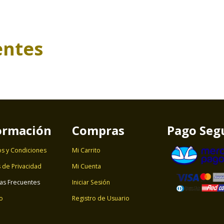
entes
ormación
Compras
Pago Seg
s y Condiciones
Mi Carrito
s de Privacidad
Mi Cuenta
as Frecuentes
Iniciar Sesión
o
Registro de Usuario