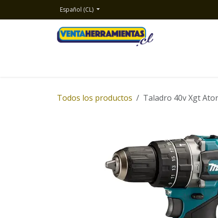
Ir al contenido
Español (CL)
Inicio
Productos
Nosotros
Contacto
Todos los productos
Taladro 40v Xgt Ato