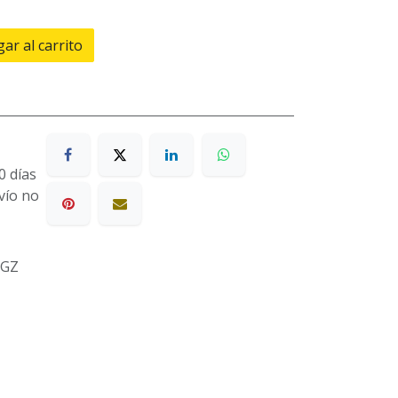
ar al carrito
0 días
nvío no
2GZ