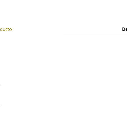
oducto
De
.
.