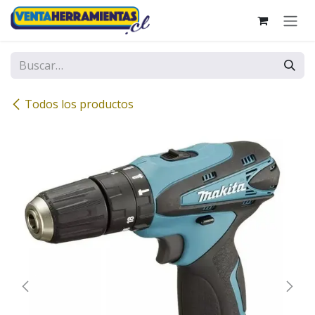
Ir al contenido
Todos los productos