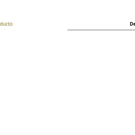
oducto
De