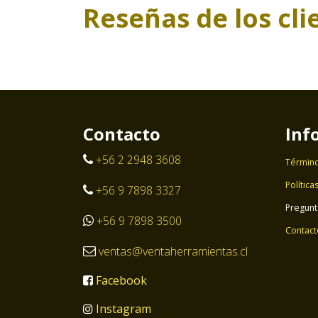
Reseñas de los cli
Contacto
Inf
+56 2 2948 3608
Término
Política
+56 9 7898 3327
Pregunt
+56 9 7898 3500
Contact
ventas@ventaherramientas.cl
Facebook
Instagram