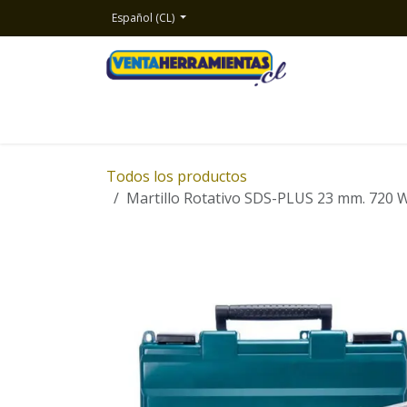
Ir al contenido
Español (CL)
Inicio
Productos
Nosotros
Contacto
Todos los productos
Martillo Rotativo SDS-PLUS 23 mm. 720 W