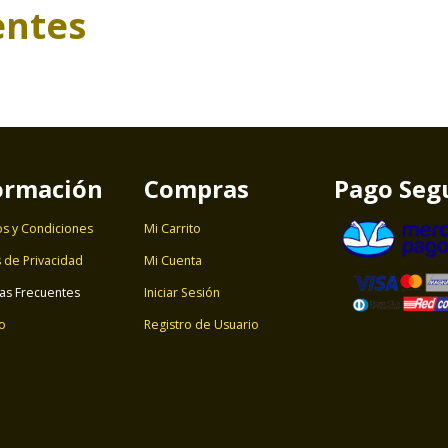
entes
ormación
Compras
Pago Seg
s y Condiciones
Mi Carrito
s de Privacidad
Mi Cuenta
as Frecuentes
Iniciar Sesión
o
Registro de Usuario