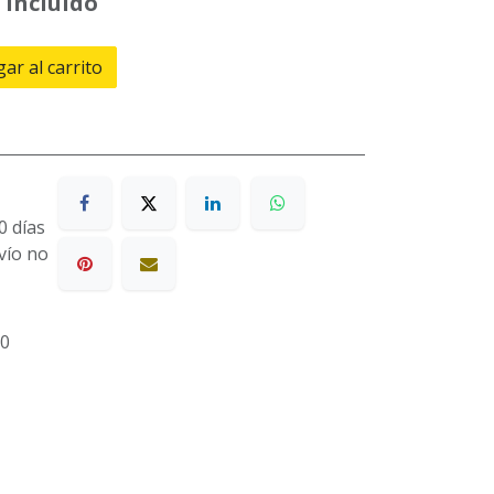
 incluido
ar al carrito
0 días
nvío no
0