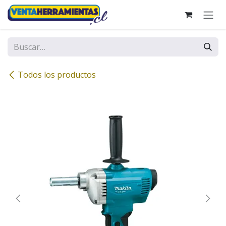
Ir al contenido
Todos los productos